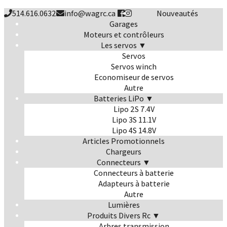
514.616.0632
info@wagrc.ca
Nouveautés
Garages
Moteurs et contrôleurs
Les servos ▼
Servos
Servos winch
Economiseur de servos
Autre
Batteries LiPo ▼
Lipo 2S 7.4V
Lipo 3S 11.1V
Lipo 4S 14.8V
Articles Promotionnels
Chargeurs
Connecteurs ▼
Connecteurs à batterie
Adapteurs à batterie
Autre
Lumières
Produits Divers Rc ▼
Arbres transmission