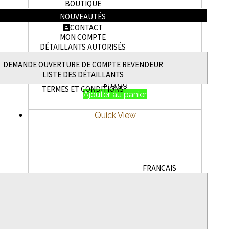
BOUTIQUE
NOUVEAUTÉS
CONTACT
MON COMPTE
DÉTAILLANTS AUTORISÉS
Support à ventilateur 30mm en aluminium noir pour
DEMANDE OUVERTURE DE COMPTE REVENDEUR
moteur 36-38mm (WAGCOO10FM30BK)
LISTE DES DÉTAILLANTS
$
19.99
TERMES ET CONDITIONS
Ajouter au panier
Quick View
FRANÇAIS