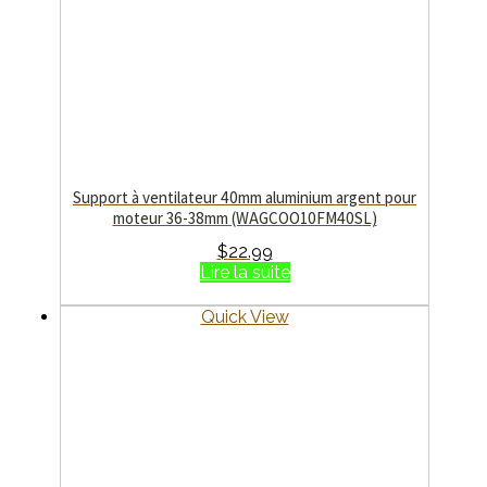
Support à ventilateur 40mm aluminium argent pour
moteur 36-38mm (WAGCOO10FM40SL)
$
22.99
Lire la suite
Quick View