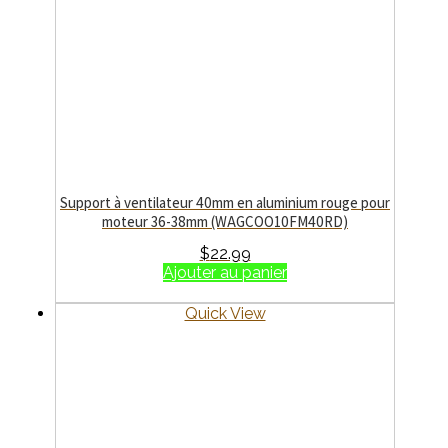
Support à ventilateur 40mm en aluminium rouge pour
moteur 36-38mm (WAGCOO10FM40RD)
$
22.99
Ajouter au panier
Quick View