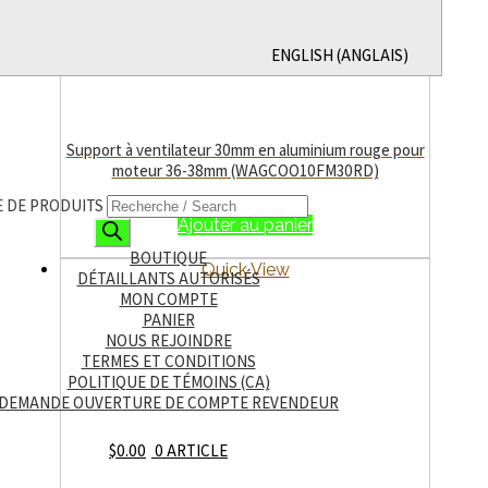
ENGLISH
(
ANGLAIS
)
Support à ventilateur 30mm en aluminium rouge pour
moteur 36-38mm (WAGCOO10FM30RD)
$
19.99
 DE PRODUITS
Ajouter au panier
BOUTIQUE
Quick View
DÉTAILLANTS AUTORISÉS
MON COMPTE
PANIER
NOUS REJOINDRE
TERMES ET CONDITIONS
POLITIQUE DE TÉMOINS (CA)
DEMANDE OUVERTURE DE COMPTE REVENDEUR
$
0.00
0 ARTICLE