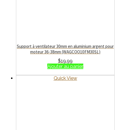
Support à ventilateur 30mm en aluminium argent pour
moteur 36-38mm (WAGCOO10FM30SL)
$
19.99
Ajouter au panier
Quick View