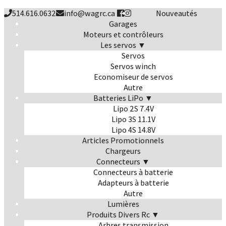
514.616.0632
info@wagrc.ca
Nouveautés
Garages
Moteurs et contrôleurs
Les servos ▼
Servos
Servos winch
Economiseur de servos
Autre
Batteries LiPo ▼
Lipo 2S 7.4V
Lipo 3S 11.1V
Lipo 4S 14.8V
Articles Promotionnels
Chargeurs
Connecteurs ▼
Connecteurs à batterie
Adapteurs à batterie
Autre
Lumières
Produits Divers Rc ▼
Arbres transmission