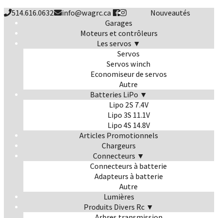
514.616.0632
info@wagrc.ca
Nouveautés
Garages
Moteurs et contrôleurs
Les servos ▼
Servos
Servos winch
Economiseur de servos
Autre
Batteries LiPo ▼
Lipo 2S 7.4V
Lipo 3S 11.1V
Lipo 4S 14.8V
Articles Promotionnels
Chargeurs
Connecteurs ▼
Connecteurs à batterie
Adapteurs à batterie
Autre
Lumières
Produits Divers Rc ▼
Arbres transmission