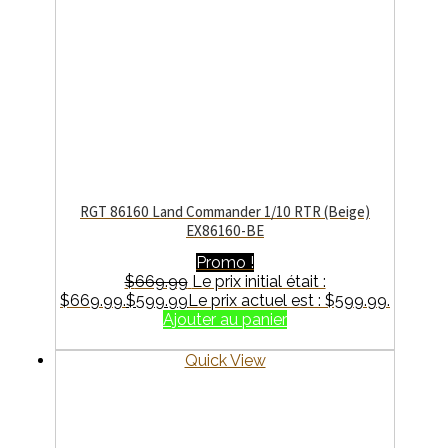
RGT 86160 Land Commander 1/10 RTR (Beige)
EX86160-BE
Promo !
$
669.99
Le prix initial était :
$669.99.
$
599.99
Le prix actuel est : $599.99.
Ajouter au panier
Quick View