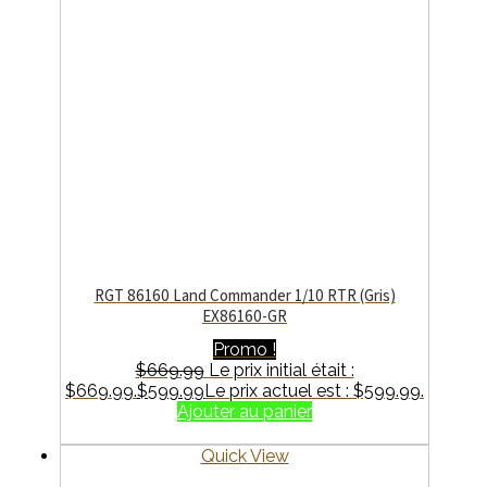
RGT 86160 Land Commander 1/10 RTR (Gris)
EX86160-GR
Promo !
$
669.99
Le prix initial était :
$669.99.
$
599.99
Le prix actuel est : $599.99.
Ajouter au panier
Quick View