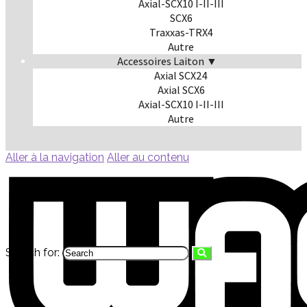
Axial-SCX10 I-II-III
SCX6
Traxxas-TRX4
Autre
Accessoires Laiton ▼
Axial SCX24
Axial SCX6
Axial-SCX10 I-II-III
Autre
Aller à la navigation
Aller au contenu
Search for: