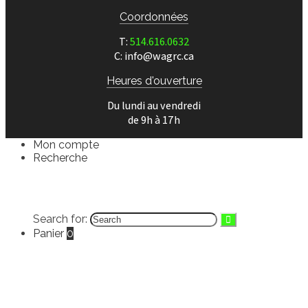
Coordonnées
T:
514.616.0632
C: info@wagrc.ca
Heures d'ouverture
Du lundi au vendredi
de 9h à 17h
Mon compte
Recherche
English
(
Anglais
)
Français
Search for:
Panier
0