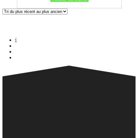
Affichage de 1–20 sur 46 résultats
Trié du plus récent au plus
ancien
1
2
3
→