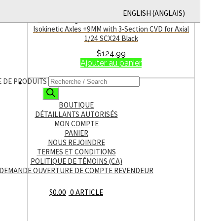
ENGLISH
(
ANGLAIS
)
MEUS Racing SCX24-01-KY1617 SCX24 Metal V3
Isokinetic Axles +9MM with 3-Section CVD for Axial
1/24 SCX24 Black
$
124.99
Ajouter au panier
 DE PRODUITS
Quick View
BOUTIQUE
DÉTAILLANTS AUTORISÉS
MON COMPTE
PANIER
NOUS REJOINDRE
TERMES ET CONDITIONS
POLITIQUE DE TÉMOINS (CA)
DEMANDE OUVERTURE DE COMPTE REVENDEUR
$
0.00
0 ARTICLE