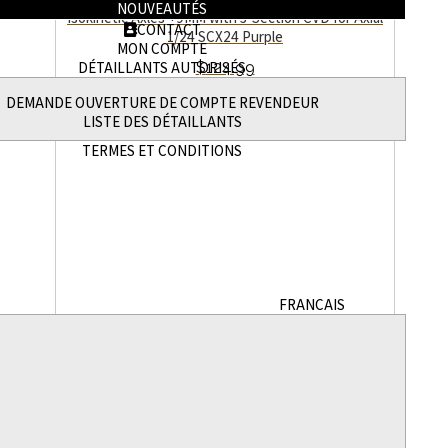
NOUVEAUTÉS
Isokinetic Axles +9MM with 3-Section CVD for Axial
CONTACT
1/24 SCX24 Purple
MON COMPTE
DÉTAILLANTS AUTORISÉS
$
124.99
Ajouter au panier
DEMANDE OUVERTURE DE COMPTE REVENDEUR
LISTE DES DÉTAILLANTS
Quick View
TERMES ET CONDITIONS
FRANÇAIS