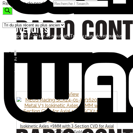
Recherche de produits
NOUVEAUTÉS
Affichage de 1–20 sur 46 résultats
Trié du plus récent au plus
ancien
1
2
3
→
Quick View
MEUS Racing SCX24-01-KY1620 SCX24 Metal V3
Isokinetic Axles +9MM with 3-Section CVD for Axial
1/24 SCX24 Gold