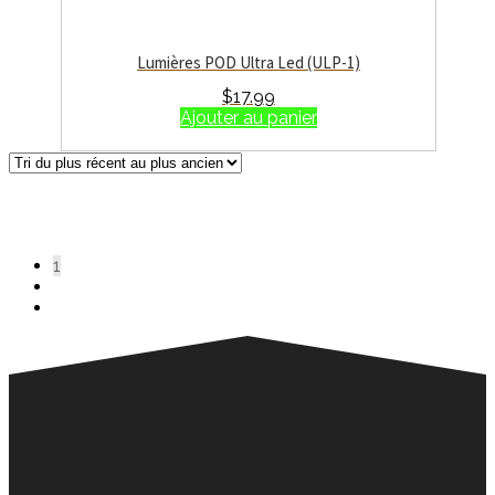
Lumières POD Ultra Led (ULP-1)
$
17.99
Ajouter au panier
Affichage de 1–20 sur 36 résultats
Trié du plus récent au plus
ancien
1
2
→