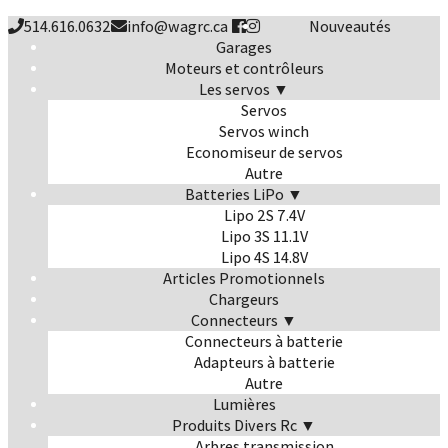
514.616.0632
info@wagrc.ca
Nouveautés
Garages
Moteurs et contrôleurs
Les servos ▼
Servos
Servos winch
Economiseur de servos
Autre
Batteries LiPo ▼
Lipo 2S 7.4V
Lipo 3S 11.1V
Lipo 4S 14.8V
Articles Promotionnels
Chargeurs
Connecteurs ▼
Connecteurs à batterie
Adapteurs à batterie
Autre
Lumières
Produits Divers Rc ▼
Arbres transmission