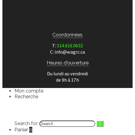
Coordonnées
T:
514.616.0632
C: info@wagrc.ca
Heures d'ouverture
Du lundi au vendredi
de 9h à 17h
Mon compte
Recherche
English
(
Anglais
)
Français
Search for:
Panier
0