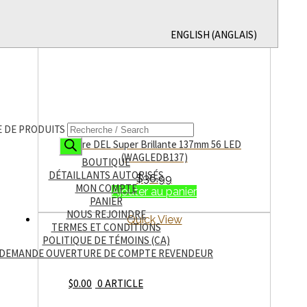
ENGLISH
(
ANGLAIS
)
 DE PRODUITS
Barre DEL Super Brillante 137mm 56 LED
(WAGLEDB137)
BOUTIQUE
DÉTAILLANTS AUTORISÉS
$
36.99
MON COMPTE
Ajouter au panier
PANIER
NOUS REJOINDRE
Quick View
TERMES ET CONDITIONS
POLITIQUE DE TÉMOINS (CA)
DEMANDE OUVERTURE DE COMPTE REVENDEUR
$
0.00
0 ARTICLE